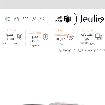
Gift
Finder!
ضمان لمدة
شحن مجاني
الإرجاع
تسوق آمن
سنة واحدة
اطلب بأكثر
والاستبدال
جميع
جميع
من
خلال 30
البيانات
المنتجات
ر.س.‏ 360.00.
يومًا
محمية دائمًا
مشمولة
الصفحة الرئيسية
الزواج
خواتم الأزواج