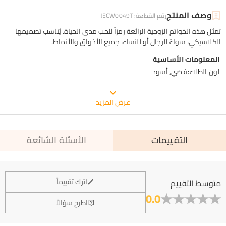
وصف المنتج
رقم القطعة
:
JECW0049T
تمثل هذه الخواتم الزوجية الرائعة رمزاً للحب مدى الحياة. يُناسب تصميمها
الكلاسيكي، سواءً للرجال أو للنساء، جميع الأذواق والأنماط.
المعلومات الأساسية
لون الطلاء
:
فضي, أسود
التغليف المجاني من جوليا
عرض المزيد
التقييمات
الأسئلة الشائعة
عام
اترك تقييماً
متوسط التقييم
0.0
أين يقع مقر شركتكم؟
اطرح سؤالاً
يقع مكتبنا الرئيسي في لوس أنجلوس، كاليفورنيا، بينما يقع مقر
هل لديكم أي مواقع بيع بالتجزئة؟
التصميم والتصنيع في هونغ كونغ.