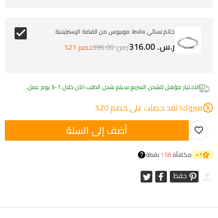
خاتم نسائي Jeulia موبيوس من الفضة الإسترلينية
ر.س.‏ 316.00
ر.س.‏ 396.00
خصم 21%
الاختيار مؤهل للشحن السريع.سيتم شحن الطلب الآن خلال 1-3 يوم عمل.
مبروك! لقد حصلت على خصم 20%
أضف إلى السلة
مكافأة
158
نقطة
×
1
حفظ