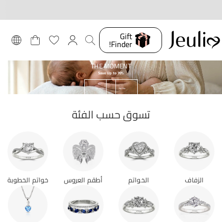
Gift
Finder!
THE MOMENT
Save Up to 70%
For Mom
For Me
تسوق حسب الفئة
الزفاف
الخواتم
أطقم العروس
خواتم الخطوبة