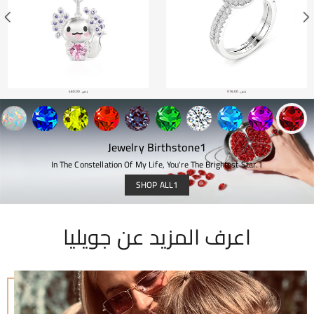
ر.س.‏ 460.00
ر.س.‏ 500.00
Jewelry Birthstone1
In The Constellation Of My Life, You're The Brightest Star.1
SHOP ALL1
اعرف المزيد عن جويليا