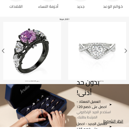
خواتم الوعد
جديد
أحزمة النساء
القلادات
الأكثر مبيعًا
الحب
القديم،
البريق
الجديد -
بدون حد
ر.س.‏ 540.00
ر.س.‏ 780.00
ر.س.‏ 600.00
أدنى!
العميل المعتاد -
احصل على خصم 20٪
استخدم البريد الإلكتروني
المرتبط بطلبك.
انظر الشروط
العميل الجديد - احصل
على خصم 15٪