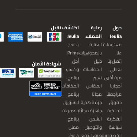
حول
رعاية
اكتشف
نقبل
Jeulia
العملاء
Jeulia
معلومات
العناية
Jeulia
عنا
بالمجوهرات
Prime
اتصل بنا
دليل
أحل
شهادة الأمان
نعطي
المقاسات
وكسب
مرة أخرى
تغيير
برنامج
أحجارنا
المقاس
المكافآت
مراجعتنا
مجانًا
برنامج
حقوق
حزمة هدية
التسويق
الملكية
جاهزة مجانًا
بالعمولة
الفكرية
الشحن
برنامج
سياسة
والتوصيل
ممثل
الخصوصية
طرق الدفع
Jeulia