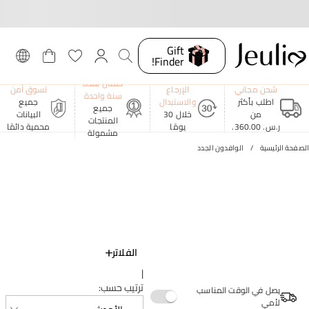
Gift
Finder!
ضمان لمدة
شحن مجاني
الإرجاع
تسوق آمن
سنة واحدة
اطلب بأكثر
والاستبدال
جميع
جميع
من
خلال 30
البيانات
المنتجات
ر.س.‏ 360.00.
يومًا
محمية دائمًا
مشمولة
الصفحة الرئيسية
الوافدون الجدد
الفلاتر
|
ترتيب حسب
:
يصل في الوقت المناسب
لأمي